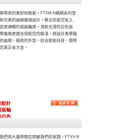
單帶來的美好和輕鬆。FTXM-N橫綱系列室
新完美的曲線連接設計。移去前面空氣入
造更順暢的面板輪廓。清新光滑的白色面
學風格更適合搭配您的裝潢。將設計美學融
的曲現，極致的外型。結合節能科技，隨時
您真正省大金。
款設計
面板輪
的白色
我們用大量時間在照顧我們的家園。FTXV-N