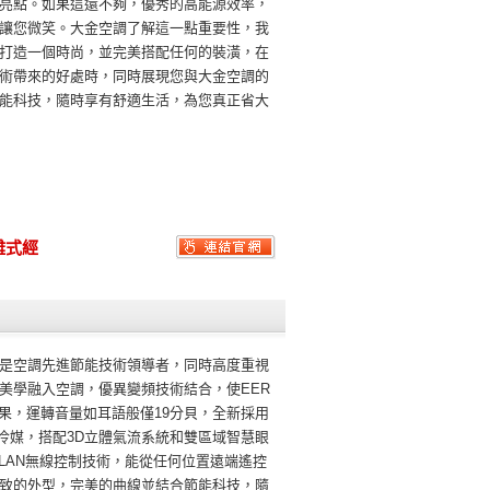
亮點。如果這還不夠，優秀的高能源效率，
讓您微笑。大金空調了解這一點重要性，我
打造一個時尚，並完美搭配任何的裝潢，在
術帶來的好處時，同時展現您與大金空調的
能科技，隨時享有舒適生活，為您真正省大
離式經
是空調先進節能技術領導者，同時高度重視
美學融入空調，優異變頻技術結合，使EER
能效果，運轉音量如耳語般僅19分貝，全新採用
2冷媒，搭配3D立體氣流系統和雙區域智慧眼
LAN無線控制技術，能從任何位置遠端遙控
致的外型，完美的曲線並結合節能科技，隨