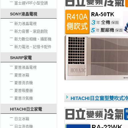
富士通VRF小型空調
SONY液晶電視
新力液晶電視
新力音響、家庭劇院
新力數位相機、攝影機
新力電池、記憶卡配件
SHARP家電
夏普液晶電視
夏普冰箱
夏普洗衣機
夏普吸塵器
HITACHI日立窗型雙吹式冷氣
夏普冷氣機
HITACHI日立家電
日立冰箱
日立洗衣機